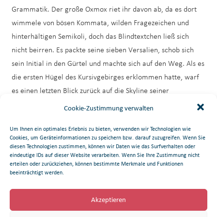
Grammatik. Der große Oxmox riet ihr davon ab, da es dort
wimmele von bösen Kommata, wilden Fragezeichen und
hinterhältigen Semikoli, doch das Blindtextchen ließ sich
nicht beirren. Es packte seine sieben Versalien, schob sich
sein Initial in den Gürtel und machte sich auf den Weg. Als es
die ersten Hügel des Kursivgebirges erklommen hatte, warf
es einen letzten Blick zurück auf die Skyline seiner
Heimatstadt Buchstabhausen, die Headline von Alphabetdorf
Cookie-Zustimmung verwalten
und die Subline seiner eigenen Straße, der Zeilengasse.
Um Ihnen ein optimales Erlebnis zu bieten, verwenden wir Technologien wie
Wehmütig lief ihm eine rhetorische Frage über die Wange,
Cookies, um Geräteinformationen zu speichern bzw. darauf zuzugreifen. Wenn Sie
dann setzte es seinen Weg fort. Unterwegs traf es eine Copy.
diesen Technologien zustimmen, können wir Daten wie das Surfverhalten oder
eindeutige IDs auf dieser Website verarbeiten. Wenn Sie Ihre Zustimmung nicht
Die Copy warnte das Blindtextchen, da, wo sie herkäme wäre
erteilen oder zurückziehen, können bestimmte Merkmale und Funktionen
sie
beeinträchtigt werden.
Akzeptieren
Schreiben Sie einen Kommentar