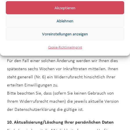
Wer keinen fremden Content einbindet, benötigt auch diesen
Akzeptieren
Abschnitt in seiner Datenschutzerklärung nicht.
Ablehnen
9. Bekanntmachung von Veränderungen
Voreinstellungen anzeigen
Gesetzesänderungen oder Änderungen unserer internen
Prozesse können eine Anpassung dieser
Cookie-Richtlinie
Imprint
Datenschutzerklärung erforderlich machen.
Für den Fall einer solchen Änderung werden wir Ihnen dies
spätestens sechs Wochen vor Inkrafttreten mitteilen. Ihnen
steht generell (Nr. 6) ein Widerrufsrecht hinsichtlich Ihrer
erteilten Einwilligungen zu.
Bitte beachten Sie, dass (sofern Sie keinen Gebrauch von
Ihrem Widerrufsrecht machen) die jeweils aktuelle Version
der Datenschutzerklärung die gültige ist.
10. Aktualisierung/Löschung Ihrer persönlichen Daten