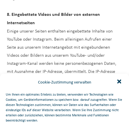
8. Eingebettete Videos und Bilder von externen
Internetseiten
Einige unserer Seiten enthalten eingebettete Inhalte von
YouTube oder Instagram. Beim alleinigen Aufrufen einer
Seite aus unserem Internetangebot mit eingebundenen
Videos oder Bildern aus unserem YouTube- und/oder
Instagram-Kanal werden keine personenbezogenen Daten,
mit Ausnahme der IP-Adresse, übermittelt. Die IP-Adresse
wird im Fall von YouTube an die Google Inc., 600
Cookie-Zustimmung verwalten
Amphitheatre Parkway, Mountain View, CA 94043, USA
Um Ihnen ein optimales Erlebnis zu bieten, verwenden wir Technologien wie
(„Google“) und im Fall von Instagram an die Instagram Inc.,
Cookies, um Geräteinformationen zu speichern bzw. darauf zuzugreifen. Wenn Sie
181 SouthPark Street Suite 2 San Francisco, California 94107,
diesen Technologien zustimmen, können wir Daten wie das Surfverhalten oder
eindeutige IDs auf dieser Website verarbeiten. Wenn Sie Ihre Zustimmung nicht
USA („Instagram“) übermittelt.
erteilen oder zurückziehen, können bestimmte Merkmale und Funktionen
An dieser Stelle sollten all jene Drittanbieter aufgeführt
beeinträchtigt werden.
werden, von denen Sie Content in Ihre Webseite einbinden.