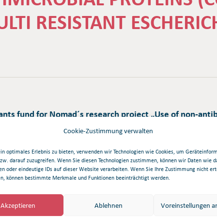
LTI RESISTANT ESCHERICH
nts fund for Nomad´s research project „Use of non-antib
tant
Escherichia coli
(MREC)“
Cookie-Zustimmung verwalten
in optimales Erlebnis zu bieten, verwenden wir Technologien wie Cookies, um Geräteinfor
aum vom 01. Januar 2017 bis
Ziel des Vorhabens ist es, ver
bzw. darauf zuzugreifen. Wenn Sie diesen Technologien zustimmen, können wir Daten wie d
en oder eindeutige IDs auf dieser Website verarbeiten. Wenn Sie Ihre Zustimmung nicht ert
ank Sachsen-Anhalt mit Mitteln
E.coli Bakterien in einem pro
en, können bestimmte Merkmale und Funktionen beeinträchtigt werden.
wicklung bei der Umsetzung des
und deren Verwendung zur Kon
biotischer antimikrobieller
Nahrungsmittel vorzubereiten.
Akzeptieren
Ablehnen
Voreinstellungen a
ach wirkstoffresistenter