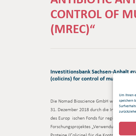
CONTROL OF MU
(MREC)“
Investitionsbank Sachsen-Anhalt gra
(colicins) for control of multi resis
Um Ihnen e
Die Nomad Bioscience GmbH wird im Zeitr
speichern 
Surfverhalt
31. Dezember 2018 durch die Investitionsb
zurückzieh
des Europ ischen Fonds für regionale Ent
Forschungsprojektes „Verwendung nicht-anti
Proteine (Colicine) für die Kontrolle mehrf