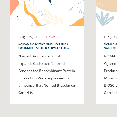
Aug., 15, 2025 -
News
Juni, 0
NOMAD BIOSCIENCE GMBH EXPANDS
NOMAD B
CUSTOMER-TAILORED SERVICES FOR
AGREEME
RECOMBINANT PROTEIN PRODUCTION
PRODUCE
Nomad Bioscience GmbH
NOMAD 
Expands Customer-Tailored
Agreeme
Services for Recombinant Protein
Produce
Production We are pleased to
Munich
announce that Nomad Bioscience
BIOSCI
GmbH is…
Germa