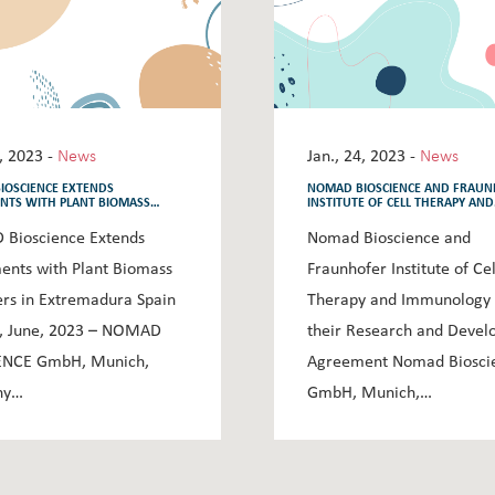
6, 2023 -
News
Jan., 24, 2023 -
News
IOSCIENCE EXTENDS
NOMAD BIOSCIENCE AND FRAU
NTS WITH PLANT BIOMASS
INSTITUTE OF CELL THERAPY AND
RS IN EXTREMADURA SPAIN
IMMUNOLOGY EXTEND THEIR RE
AND DEVELOPMENT AGREEMENT
Bioscience Extends
Nomad Bioscience and
nts with Plant Biomass
Fraunhofer Institute of Cel
rs in Extremadura Spain
Therapy and Immunology 
, June, 2023 – NOMAD
their Research and Deve
ENCE GmbH, Munich,
Agreement Nomad Biosci
ny…
GmbH, Munich,…