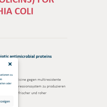
IA COLI
iotic antimicrobial proteins
mationen zu
schiedene Colicine gegen multiresistente
as
eilen oder
priet ren Expressionssystem zu produzieren
servierung frischer und roher
nzeigen