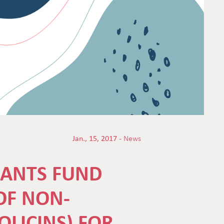
Jan., 15, 2017 -
News
RANTS FUND
OF NON-
OLICINS) FOR