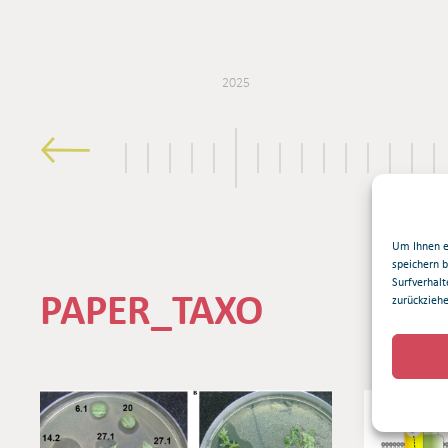
2025
Um Ihnen e
speichern 
Surfverhalt
PAPER_TAXO
zurückzieh