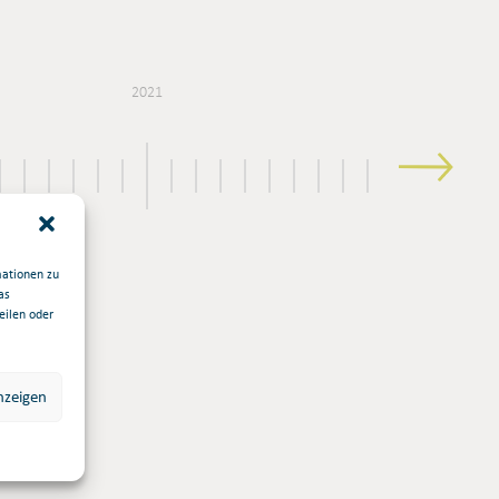
2021
2020
mationen zu
as
eilen oder
nzeigen